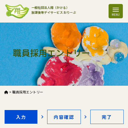
一般社団法人翔（かける）
放課後等デイサービス おりーぶ
職員採用エントリー
>
職員採用エントリー
入力
内容確認
完了