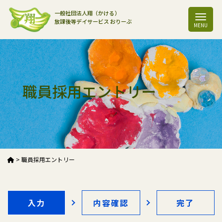
一般社団法人翔（かける）
放課後等デイサービス おりーぶ
職員採用エントリー
>
職員採用エントリー
入力
内容確認
完了